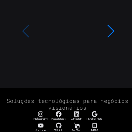
Soluções tecnológicas para negócios
visionários
Instagram
Facebook
LinkedIn
Avalie-nos
Youtube
GitHub
NuGet
NPM